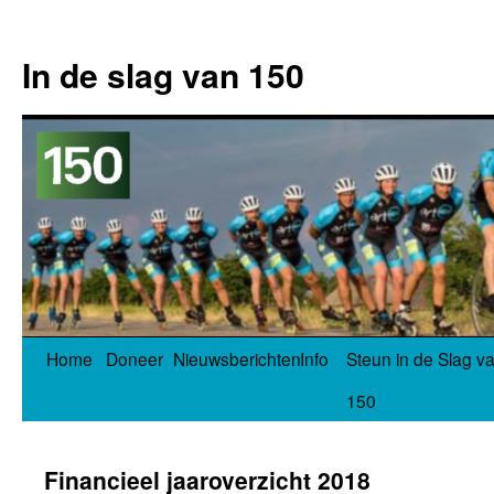
In de slag van 150
Spring
Home
Doneer
Nieuwsberichten
Info
Steun in de Slag v
naar
150
inhoud
Financieel jaaroverzicht 2018