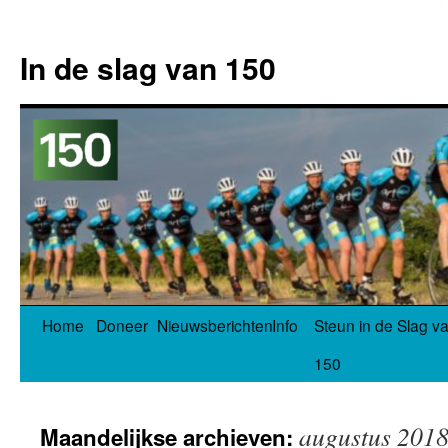
In de slag van 150
Spring
Home
Doneer
Nieuwsberichten
Info
Steun in de Slag v
naar
150
inhoud
augustus 201
Maandelijkse archieven: