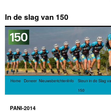
In de slag van 150
Spring
Home
Doneer
Nieuwsberichten
Info
Steun in de Slag v
naar
150
inhoud
PANI-2014