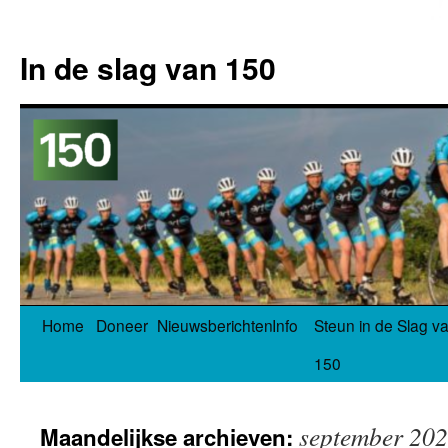
In de slag van 150
Spring
Home
Doneer
Nieuwsberichten
Info
Steun in de Slag v
naar
150
inhoud
september 20
Maandelijkse archieven: