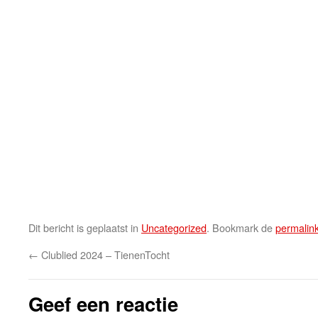
Dit bericht is geplaatst in
Uncategorized
. Bookmark de
permalin
←
Clublied 2024 – TienenTocht
Geef een reactie
Je e-mailadres wordt niet gepubliceerd.
*
gemarkeerd met
Reactie
*