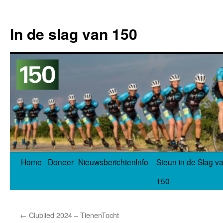
In de slag van 150
Spring
Home
Doneer
Nieuwsberichten
Info
Steun in de Slag v
naar
150
inhoud
←
Clublied 2024 – TienenTocht