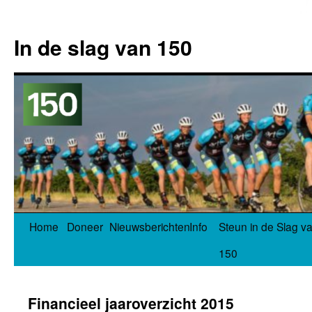
In de slag van 150
Spring
Home
Doneer
Nieuwsberichten
Info
Steun in de Slag v
naar
150
inhoud
Financieel jaaroverzicht 2015