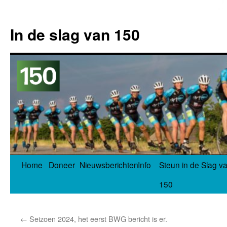
In de slag van 150
Spring
Home
Doneer
Nieuwsberichten
Info
Steun in de Slag v
naar
150
inhoud
←
Seizoen 2024, het eerst BWG bericht is er.