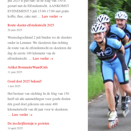
juli 2025 It giet oan! In de Slag van 150 is
gestart met de Elfstedentocht. AANKOMST
EVENEMENT 5 juli 15:00-17:00 met gratis
koffie, thee, cake met …
Lees verder
→
Route skeeler-elfstedentocht 2025
26 juni 2025
Woensdagochtend 2 juli binden we de skeelers
onder in Lemmer. We skeeleren dan richting
de route van de elfstedentocht en skeeleren die
dag de eerste 100 kilometer van de
elfstedentocht. …
Lees verder
→
Artikel BommelerWaardGids
11 juni 2025
Goed doel 2025 bekend!
1 mei 2025
Het bestuur van stichting In de Slag van 150
heeft uit alle aanmeldingen voor goede doelen
één goed doel gekozen om onze 400
kilometertocht van dit jaar voor te skeeleren.
…
Lees verder
→
De inschrijftermijn is gesloten
14 april 2025