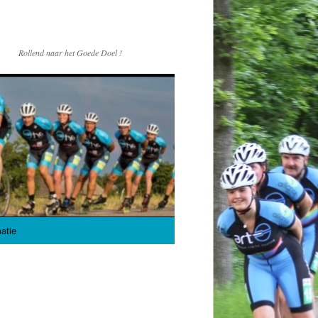
Rollend naar het Goede Doel !
atie