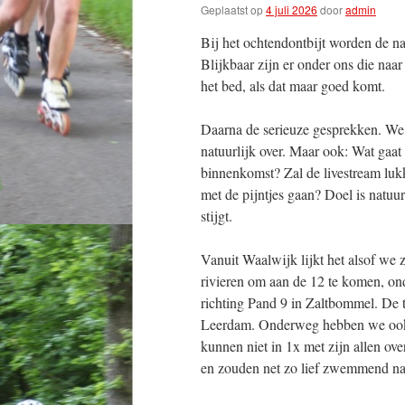
Geplaatst op
4 juli 2026
door
admin
Bij het ochtendontbijt worden de n
Blijkbaar zijn er onder ons die naa
het bed, als dat maar goed komt.
Daarna de serieuze gesprekken. We
natuurlijk over. Maar ook: Wat gaat
binnenkomst? Zal de livestream luk
met de pijntjes gaan? Doel is natuu
stijgt.
Vanuit Waalwijk lijkt het alsof we 
rivieren om aan de 12 te komen, o
richting Pand 9 in Zaltbommel. De 
Leerdam. Onderweg hebben we ook n
kunnen niet in 1x met zijn allen ov
en zouden net zo lief zwemmend naa