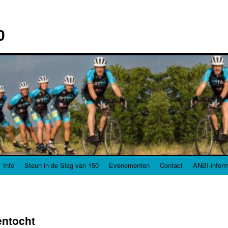
0
Info
Steun in de Slag van 150
Evenementen
Contact
ANBI-inform
entocht