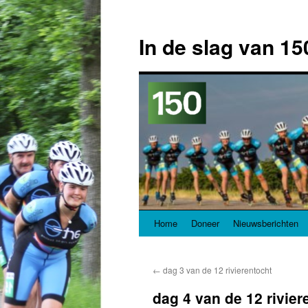
In de slag van 15
Home
Doneer
Nieuwsberichten
Spring
naar
←
dag 3 van de 12 rivierentocht
inhoud
dag 4 van de 12 rivier