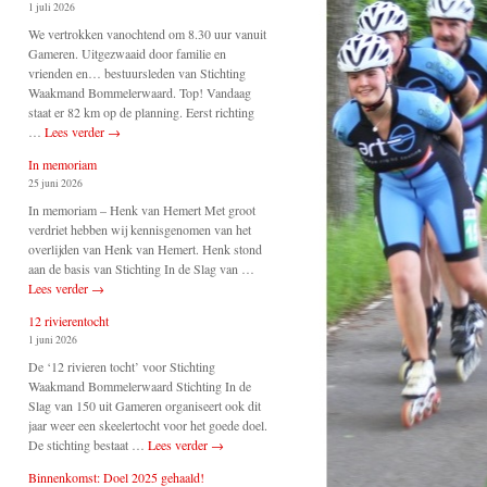
1 juli 2026
We vertrokken vanochtend om 8.30 uur vanuit
Gameren. Uitgezwaaid door familie en
vrienden en… bestuursleden van Stichting
Waakmand Bommelerwaard. Top! Vandaag
staat er 82 km op de planning. Eerst richting
…
Lees verder
→
In memoriam
25 juni 2026
In memoriam – Henk van Hemert Met groot
verdriet hebben wij kennisgenomen van het
overlijden van Henk van Hemert. Henk stond
aan de basis van Stichting In de Slag van …
Lees verder
→
12 rivierentocht
1 juni 2026
De ‘12 rivieren tocht’ voor Stichting
Waakmand Bommelerwaard Stichting In de
Slag van 150 uit Gameren organiseert ook dit
jaar weer een skeelertocht voor het goede doel.
De stichting bestaat …
Lees verder
→
Binnenkomst: Doel 2025 gehaald!