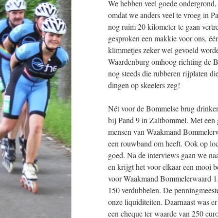
We hebben veel goede ondergrond, h
omdat we anders veel te vroeg in P
nog ruim 20 kilometer te gaan vert
gesproken een makkie voor ons, één
klimmetjes zeker wel gevoeld worde
Waardenburg omhoog richting de Bo
nog steeds die rubberen rijplaten 
dingen op skeelers zeg!
Nét voor de Bommelse brug drinke
bij Pand 9 in Zaltbommel. Met een 
mensen van Waakmand Bommelerwaard
een rouwband om heeft. Ook op loca
goed. Na de interviews gaan we naa
en krijgt het voor elkaar een mooi be
voor Waakmand Bommelerwaard 1.156
150 verdubbelen. De penningmeeste
onze liquiditeiten. Daarnaast was 
een cheque ter waarde van 250 eu