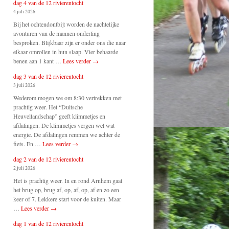
dag 4 van de 12 rivierentocht
4 juli 2026
Bij het ochtendontbijt worden de nachtelijke
avonturen van de mannen onderling
besproken. Blijkbaar zijn er onder ons die naar
elkaar omrollen in hun slaap. Vier behaarde
benen aan 1 kant …
Lees verder
→
dag 3 van de 12 rivierentocht
3 juli 2026
Wederom mogen we om 8:30 vertrekken met
prachtig weer. Het “Duitsche
Heuvellandschap” geeft klimmetjes en
afdalingen. De klimmetjes vergen wel wat
energie. De afdalingen remmen we achter de
fiets. En …
Lees verder
→
dag 2 van de 12 rivierentocht
2 juli 2026
Het is prachtig weer. In en rond Arnhem gaat
het brug op, brug af, op, af, op, af en zo een
keer of 7. Lekkere start voor de kuiten. Maar
…
Lees verder
→
dag 1 van de 12 rivierentocht