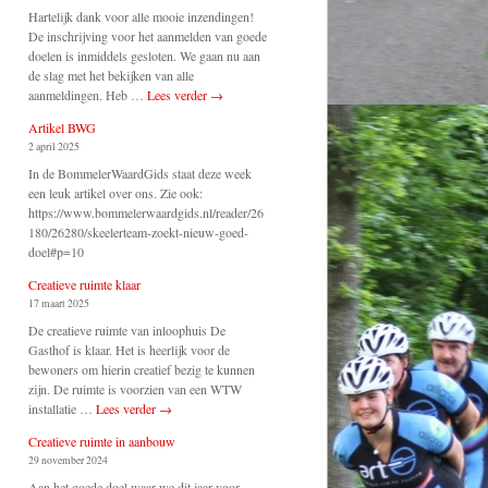
Hartelijk dank voor alle mooie inzendingen!
De inschrijving voor het aanmelden van goede
doelen is inmiddels gesloten. We gaan nu aan
de slag met het bekijken van alle
aanmeldingen. Heb …
Lees verder
→
Artikel BWG
2 april 2025
In de BommelerWaardGids staat deze week
een leuk artikel over ons. Zie ook:
https://www.bommelerwaardgids.nl/reader/26
180/26280/skeelerteam-zoekt-nieuw-goed-
doel#p=10
Creatieve ruimte klaar
17 maart 2025
De creatieve ruimte van inloophuis De
Gasthof is klaar. Het is heerlijk voor de
bewoners om hierin creatief bezig te kunnen
zijn. De ruimte is voorzien van een WTW
installatie …
Lees verder
→
Creatieve ruimte in aanbouw
29 november 2024
Aan het goede doel waar we dit jaar voor