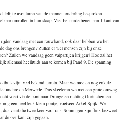
achtelijke avonturen van de mannen onderling besproken.
r elkaar omrollen in hun slaap. Vier behaarde benen aan 1 kant van
 rijden vandaag met een rouwband, ook daar hebben we het
 de dag ons brengen? Zullen er wel mensen zijn bij onze
ken? Zullen we vandaag geen valpartijen krijgen? Hoe zal het
rlijk allemaal heelhuids aan te komen bij Pand 9. De spanning
zo thuis zijn, veel bekend terrein. Maar we moeten nog enkele
nder andere de Merwede. Dus skeeleren we met een grote omweg
tocht voert via de pont naar Drongelen richting Gorinchem en
og een heel leuk klein pontje, voetveer Arkel-Spijk. We
er, dus vaart die twee keer voor ons. Sommigen zijn flink bezweet
r de overkant zijn gegaan.