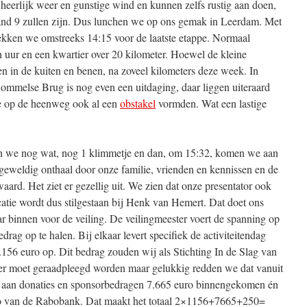
eerlijk weer en gunstige wind en kunnen zelfs rustig aan doen,
and 9 zullen zijn. Dus lunchen we op ons gemak in Leerdam. Met
rekken we omstreeks 14:15 voor de laatste etappe. Normaal
 uur en een kwartier over 20 kilometer. Hoewel de kleine
n in de kuiten en benen, na zoveel kilometers deze week. In
mmelse Brug is nog even een uitdaging, daar liggen uiteraard
die op de heenweg ook al een
obstakel
vormden. Wat een lastige
n we nog wat, nog 1 klimmetje en dan, om 15:32, komen we aan
geweldig onthaal door onze familie, vrienden en kennissen en de
. Het ziet er gezellig uit. We zien dat onze presentator ook
tie wordt dus stilgestaan bij Henk van Hemert. Dat doet ons
r binnen voor de veiling. De veilingmeester voert de spanning op
drag op te halen. Bij elkaar levert specifiek de activiteitendag
 euro op. Dit bedrag zouden wij als Stichting In de Slag van
r moet geraadpleegd worden maar gelukkig redden we dat vanuit
er aan donaties en sponsorbedragen 7.665 euro binnengekomen én
ro van de Rabobank. Dat maakt het totaal 2×1156+7665+250=