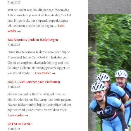
7 juli 2025
Wat een tocht was het dit jaar zeg. Woensdag
116 kilometer op zowat de heetste dag van het
jaar. Hoge druk, bar slopend, koppakkingen
lek, iedereen voelde dat de dagen …
Lees
verder
→
Bas Noorloos derde in Haaksbergen
4 juli 2025
Onze Bas Noorloos is derde geworden bij de
Freewheel Inline Cub Oost in Haaksbergen.
Gister en eergister skeelerde hij nog met ons
de lange tochten, als verslaggever/vlogger. En
vanavond derde …
Lees verder
→
Dag 3 – van Lemmer naar Vierhouten
4 juli 2025
Gisterenavond is Bertine erbij gekomen en
zijn Boudewijn en Bas terug naar huis gegaan.
Na een lekker ontbijt bij de plaatselijke bakker
zijn we rond kwart over 8 vertrokken voor …
Lees verder
→
UITNODIGING
4 juli 2025