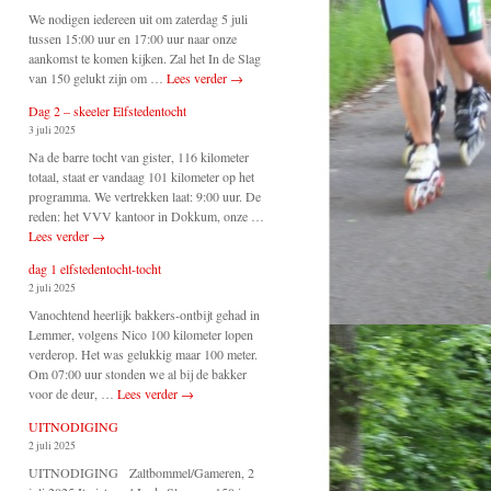
We nodigen iedereen uit om zaterdag 5 juli
tussen 15:00 uur en 17:00 uur naar onze
aankomst te komen kijken. Zal het In de Slag
van 150 gelukt zijn om …
Lees verder
→
Dag 2 – skeeler Elfstedentocht
3 juli 2025
Na de barre tocht van gister, 116 kilometer
totaal, staat er vandaag 101 kilometer op het
programma. We vertrekken laat: 9:00 uur. De
reden: het VVV kantoor in Dokkum, onze …
Lees verder
→
dag 1 elfstedentocht-tocht
2 juli 2025
Vanochtend heerlijk bakkers-ontbijt gehad in
Lemmer, volgens Nico 100 kilometer lopen
verderop. Het was gelukkig maar 100 meter.
Om 07:00 uur stonden we al bij de bakker
voor de deur, …
Lees verder
→
UITNODIGING
2 juli 2025
UITNODIGING Zaltbommel/Gameren, 2