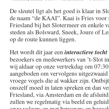
De sleutel ligt als het goed is klaar in S
de naam “de KAAI”. Kaai is Fries voor sl
Friesland bij het Slotermeer en enkele 
steden als Bolsward, Sneek, Joure of 
op de route kunnen liggen.
interactieve tocht
Het wordt dit jaar een
bezoekers en medewerkers van ’t-Slot i
wij aldaar op onze vertrekdag om 07:30 
aangeboden om vervolgens uitgezwaaid 
vroege vogels die al wakker zijn. Ontbijt
onszelf moed in laten spreken en dan ve
Friesland, via Amsterdam en de afsluitdi
zullen we regelmatig via beeld en gelui
onze volgers en met bewoners en bezoeke