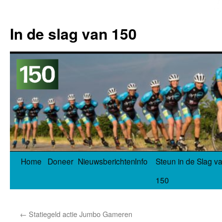
In de slag van 150
Spring
Home
Doneer
Nieuwsberichten
Info
Steun in de Slag v
naar
150
inhoud
←
Statiegeld actie Jumbo Gameren