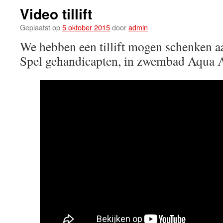
Video tillift
Geplaatst op
5 oktober 2015
door
admin
We hebben een tillift mogen schenken aa
Spel gehandicapten, in zwembad Aqua A