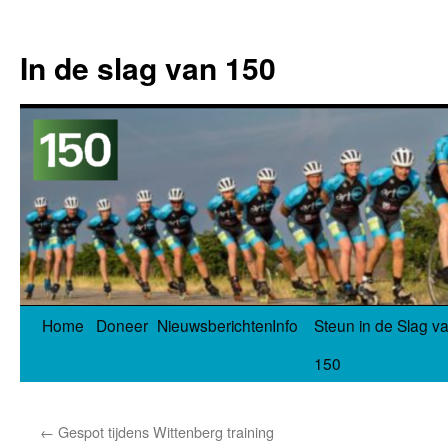
In de slag van 150
Spring
Home
Doneer
Nieuwsberichten
Info
Steun in de Slag v
naar
150
inhoud
←
Gespot tijdens Wittenberg training