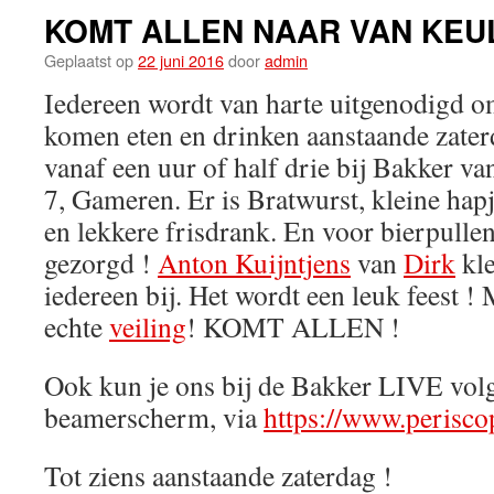
KOMT ALLEN NAAR VAN KEU
Geplaatst op
22 juni 2016
door
admin
Iedereen wordt van harte uitgenodigd o
komen eten en drinken aanstaande zate
vanaf een uur of half drie bij Bakker va
7, Gameren. Er is Bratwurst, kleine hap
en lekkere frisdrank. En voor bierpulle
gezorgd !
Anton Kuijntjens
van
Dirk
kle
iedereen bij. Het wordt een leuk feest !
echte
veiling
! KOMT ALLEN !
Ook kun je ons bij de Bakker LIVE vol
beamerscherm, via
https://www.periscop
Tot ziens aanstaande zaterdag !