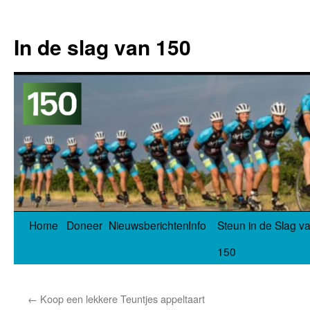
In de slag van 150
Spring
Home
Doneer
Nieuwsberichten
Info
Steun in de Slag v
naar
150
inhoud
←
Koop een lekkere Teuntjes appeltaart