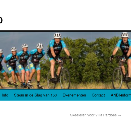
0
Info
Steun in de Slag van 150
Evenementen
Contact
ANBI-inform
Skeeleren voor Villa Pardoes
→