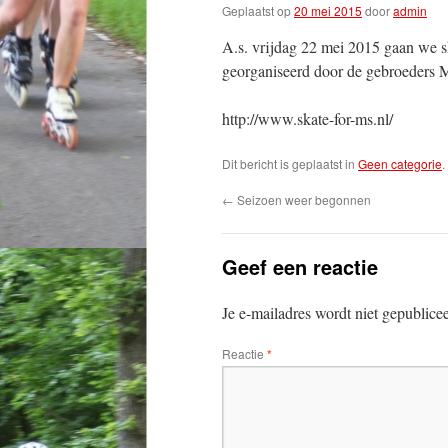
Geplaatst op
20 mei 2015
door
admin
A.s. vrijdag 22 mei 2015 gaan we sk
georganiseerd door de gebroeders M
http://www.skate-for-ms.nl/
Dit bericht is geplaatst in
Geen categorie
←
Seizoen weer begonnen
Geef een reactie
Je e-mailadres wordt niet gepublice
Reactie
*