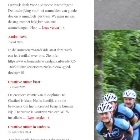
Hartelijk dank voor alle mooie inzendingen!
De inschrijving voor het aanmelden van goede
doelen is inmiddels gesloten. We gaan nu aan
de slag met het bekijken van alle
aanmeldingen. Heb …
Lees verder
→
Artikel BWG
2 april 2025
In de BommelerWaardGids staat deze week
een leuk artikel over ons. Zie ook:
https://www.bommelerwaardgids.nl/reader/26
180/26280/skeelerteam-zoekt-nieuw-goed-
doel#p=10
Creatieve ruimte klaar
17 maart 2025
De creatieve ruimte van inloophuis De
Gasthof is klaar. Het is heerlijk voor de
bewoners om hierin creatief bezig te kunnen
zijn. De ruimte is voorzien van een WTW
installatie …
Lees verder
→
Creatieve ruimte in aanbouw
29 november 2024
Aan het goede doel waar we dit jaar voor