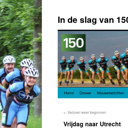
In de slag van 15
Home
Doneer
Nieuwsberichten
Spring
naar
←
Seizoen weer begonnen
inhoud
Vrijdag naar Utrecht