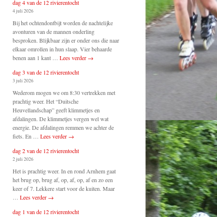
dag 4 van de 12 rivierentocht
4 juli 2026
Bij het ochtendontbijt worden de nachtelijke
avonturen van de mannen onderling
besproken. Blijkbaar zijn er onder ons die naar
elkaar omrollen in hun slaap. Vier behaarde
benen aan 1 kant …
Lees verder
→
dag 3 van de 12 rivierentocht
3 juli 2026
Wederom mogen we om 8:30 vertrekken met
prachtig weer. Het “Duitsche
Heuvellandschap” geeft klimmetjes en
afdalingen. De klimmetjes vergen wel wat
energie. De afdalingen remmen we achter de
fiets. En …
Lees verder
→
dag 2 van de 12 rivierentocht
2 juli 2026
Het is prachtig weer. In en rond Arnhem gaat
het brug op, brug af, op, af, op, af en zo een
keer of 7. Lekkere start voor de kuiten. Maar
…
Lees verder
→
dag 1 van de 12 rivierentocht