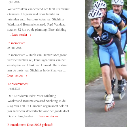
1 juli 2026
We vertrokken vanochtend om 8.30 uur vanuit
Gameren. Uitgezwaaid door familie en
vrienden en… bestuursleden van Stichting
Waakmand Bommelerwaard. Top! Vandaag
staat er 82 km op de planning. Eerst richting
…
Lees verder
→
In memoriam
25 juni 2026
In memoriam – Henk van Hemert Met groot
verdriet hebben wij kennisgenomen van het
overlijden van Henk van Hemert. Henk stond
aan de basis van Stichting In de Slag van …
Lees verder
→
12 rivierentocht
1 juni 2026
De ‘12 rivieren tocht’ voor Stichting
Waakmand Bommelerwaard Stichting In de
Slag van 150 uit Gameren organiseert ook dit
jaar weer een skeelertocht voor het goede doel.
De stichting bestaat …
Lees verder
→
Binnenkomst: Doel 2025 gehaald!