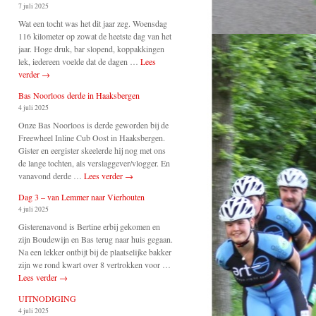
7 juli 2025
Wat een tocht was het dit jaar zeg. Woensdag
116 kilometer op zowat de heetste dag van het
jaar. Hoge druk, bar slopend, koppakkingen
lek, iedereen voelde dat de dagen …
Lees
verder
→
Bas Noorloos derde in Haaksbergen
4 juli 2025
Onze Bas Noorloos is derde geworden bij de
Freewheel Inline Cub Oost in Haaksbergen.
Gister en eergister skeelerde hij nog met ons
de lange tochten, als verslaggever/vlogger. En
vanavond derde …
Lees verder
→
Dag 3 – van Lemmer naar Vierhouten
4 juli 2025
Gisterenavond is Bertine erbij gekomen en
zijn Boudewijn en Bas terug naar huis gegaan.
Na een lekker ontbijt bij de plaatselijke bakker
zijn we rond kwart over 8 vertrokken voor …
Lees verder
→
UITNODIGING
4 juli 2025