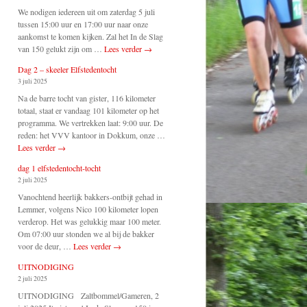
We nodigen iedereen uit om zaterdag 5 juli
tussen 15:00 uur en 17:00 uur naar onze
aankomst te komen kijken. Zal het In de Slag
van 150 gelukt zijn om …
Lees verder
→
Dag 2 – skeeler Elfstedentocht
3 juli 2025
Na de barre tocht van gister, 116 kilometer
totaal, staat er vandaag 101 kilometer op het
programma. We vertrekken laat: 9:00 uur. De
reden: het VVV kantoor in Dokkum, onze …
Lees verder
→
dag 1 elfstedentocht-tocht
2 juli 2025
Vanochtend heerlijk bakkers-ontbijt gehad in
Lemmer, volgens Nico 100 kilometer lopen
verderop. Het was gelukkig maar 100 meter.
Om 07:00 uur stonden we al bij de bakker
voor de deur, …
Lees verder
→
UITNODIGING
2 juli 2025
UITNODIGING Zaltbommel/Gameren, 2