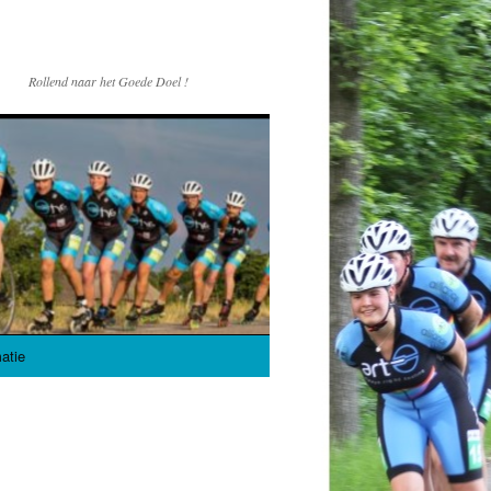
Rollend naar het Goede Doel !
atie