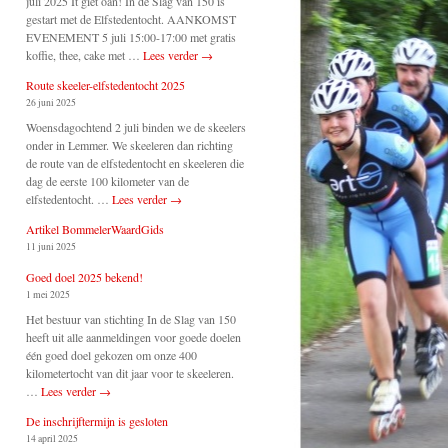
juli 2025 It giet oan! In de Slag van 150 is
gestart met de Elfstedentocht. AANKOMST
EVENEMENT 5 juli 15:00-17:00 met gratis
koffie, thee, cake met …
Lees verder
→
Route skeeler-elfstedentocht 2025
26 juni 2025
Woensdagochtend 2 juli binden we de skeelers
onder in Lemmer. We skeeleren dan richting
de route van de elfstedentocht en skeeleren die
dag de eerste 100 kilometer van de
elfstedentocht. …
Lees verder
→
Artikel BommelerWaardGids
11 juni 2025
Goed doel 2025 bekend!
1 mei 2025
Het bestuur van stichting In de Slag van 150
heeft uit alle aanmeldingen voor goede doelen
één goed doel gekozen om onze 400
kilometertocht van dit jaar voor te skeeleren.
…
Lees verder
→
De inschrijftermijn is gesloten
14 april 2025