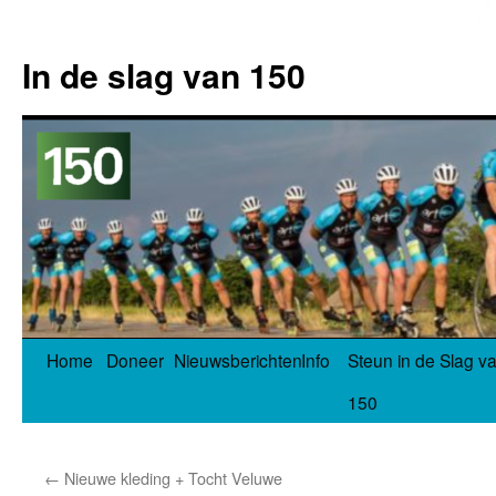
In de slag van 150
Spring
Home
Doneer
Nieuwsberichten
Info
Steun in de Slag v
naar
150
inhoud
←
Nieuwe kleding + Tocht Veluwe