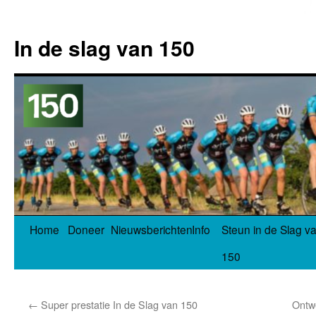
In de slag van 150
Spring
Home
Doneer
Nieuwsberichten
Info
Steun in de Slag v
naar
150
inhoud
←
Super prestatie In de Slag van 150
Ontw