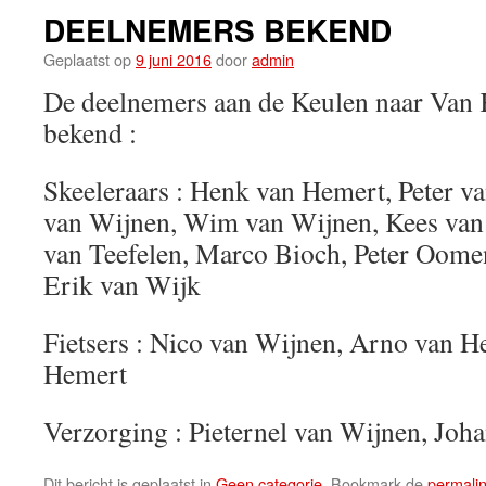
DEELNEMERS BEKEND
Geplaatst op
9 juni 2016
door
admin
De deelnemers aan de Keulen naar Van K
bekend :
Skeeleraars : Henk van Hemert, Peter v
van Wijnen, Wim van Wijnen, Kees van
van Teefelen, Marco Bioch, Peter Oomen
Erik van Wijk
Fietsers : Nico van Wijnen, Arno van H
Hemert
Verzorging : Pieternel van Wijnen, Joh
Dit bericht is geplaatst in
Geen categorie
. Bookmark de
permali