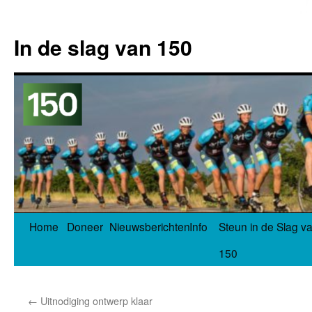
In de slag van 150
Spring
Home
Doneer
Nieuwsberichten
Info
Steun in de Slag v
naar
150
inhoud
←
Uitnodiging ontwerp klaar