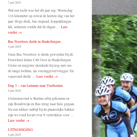
7 juli 2025
Wat een tocht was het dit jaar zeg. Woensdag
116 kilometer op zowat de heetste dag van het
jaar. Hoge druk, bar slopend, koppakkingen
lek, iedereen voelde dat de dagen …
Lees
verder
→
Bas Noorloos derde in Haaksbergen
4 juli 2025
Onze Bas Noorloos is derde geworden bij de
Freewheel Inline Cub Oost in Haaksbergen.
Gister en eergister skeelerde hij nog met ons
de lange tochten, als verslaggever/vlogger. En
vanavond derde …
Lees verder
→
Dag 3 – van Lemmer naar Vierhouten
4 juli 2025
Gisterenavond is Bertine erbij gekomen en
zijn Boudewijn en Bas terug naar huis gegaan.
Na een lekker ontbijt bij de plaatselijke bakker
zijn we rond kwart over 8 vertrokken voor …
Lees verder
→
UITNODIGING
4 juli 2025