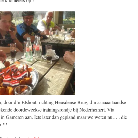
ste kilometers op !
 door d’n Elshout, richting Heusdense Brug, d’n aaaaaailaandse
ekende doordeweekse trainingsrondje bij Nederhemert. Via
n Gameren aan. Iets later dan gepland maar we weten nu….. die
 !!!