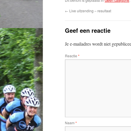
Dit bericht is geplaatst in
Geen categorie
←
Live uitzending – resultaat
Geef een reactie
Je e-mailadres wordt niet gepublice
Reactie
*
Naam
*