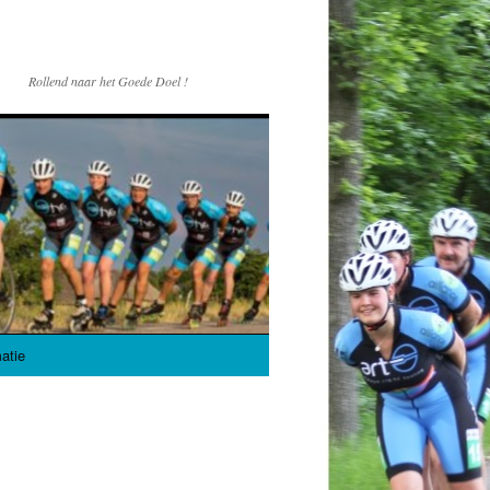
Rollend naar het Goede Doel !
atie