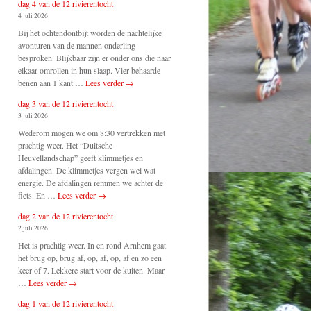
dag 4 van de 12 rivierentocht
4 juli 2026
Bij het ochtendontbijt worden de nachtelijke
avonturen van de mannen onderling
besproken. Blijkbaar zijn er onder ons die naar
elkaar omrollen in hun slaap. Vier behaarde
benen aan 1 kant …
Lees verder
→
dag 3 van de 12 rivierentocht
3 juli 2026
Wederom mogen we om 8:30 vertrekken met
prachtig weer. Het “Duitsche
Heuvellandschap” geeft klimmetjes en
afdalingen. De klimmetjes vergen wel wat
energie. De afdalingen remmen we achter de
fiets. En …
Lees verder
→
dag 2 van de 12 rivierentocht
2 juli 2026
Het is prachtig weer. In en rond Arnhem gaat
het brug op, brug af, op, af, op, af en zo een
keer of 7. Lekkere start voor de kuiten. Maar
…
Lees verder
→
dag 1 van de 12 rivierentocht