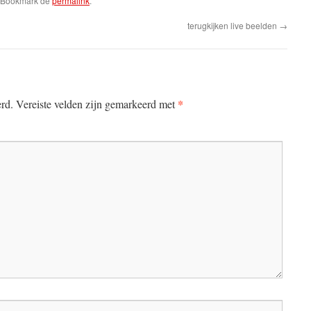
. Bookmark de
permalink
.
terugkijken live beelden
→
*
erd.
Vereiste velden zijn gemarkeerd met