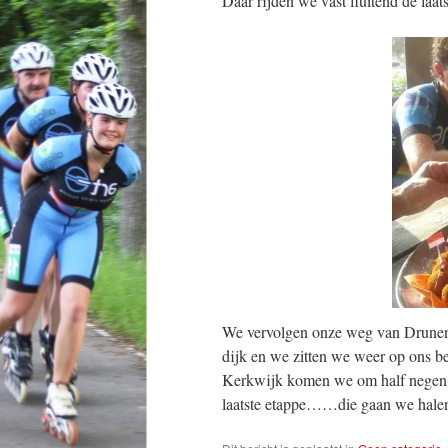
Daar rijden we vast fluitend de laat
We vervolgen onze weg van Drunen,
dijk en we zitten we weer op ons b
Kerkwijk komen we om half negen i
laatste etappe……die gaan we halen