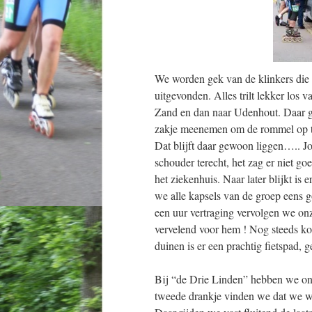
We worden gek van de klinkers die ze
uitgevonden. Alles trilt lekker los
Zand en dan naar Udenhout. Daar gi
zakje meenemen om de rommel op te 
Dat blijft daar gewoon liggen….. J
schouder terecht, het zag er niet g
het ziekenhuis. Naar later blijkt is 
we alle kapsels van de groep eens 
een uur vertraging vervolgen we onz
vervelend voor hem ! Nog steeds ko
duinen is er een prachtig fietspad, 
Bij “de Drie Linden” hebben we onz
tweede drankje vinden we dat we we