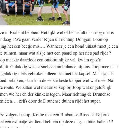
 in Brabant hebben. Het lijkt wel of het asfalt daar nog niet is
 vandaag ! We gaan verder Rijen uit richting Dongen, Loon op
ng het een beetje mis…. Wanneer je een hond uitlaat moet je een
ruimen, maar wat als je met een paard op het fietspad rijdt ?
oop maakte daardoor een onfortuinlijke val, kwam op z’n
oed uit. Gelukkig was er snel een ambulance bij ons. Joop mee naar
er gelukkig niets gebroken alleen iets met het kapsel. Maar ja, als
goed bekijken, daar kan de eerste beste kapper wel wat mee. Na
e route. We zitten wel met onze kop bij Joop wat ongelofelijk
men we her en der klinkers tegen. Maar richting de Drunense
genieten…. zelfs door de Drunense duinen rijdt het super.
e volgende stop. Koffie met een Brabantse Broeder. Bij ons
l een extraatje verdiend hebben op deze dag…. bitterballen !!!