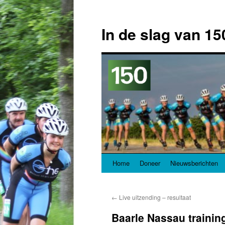
In de slag van 15
Home
Doneer
Nieuwsberichten
Spring
naar
←
Live uitzending – resultaat
inhoud
Baarle Nassau trainin