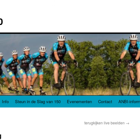
0
Info
Steun in de Slag van 150
Evenementen
Contact
ANBI-inform
terugkijken live beelden
→
g