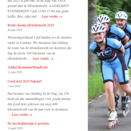
juli 2025 It giet oan! In de Slag van 150 is
gestart met de Elfstedentocht. AANKOMST
EVENEMENT 5 juli 15:00-17:00 met gratis
koffie, thee, cake met …
Lees verder
→
Route skeeler-elfstedentocht 2025
26 juni 2025
Woensdagochtend 2 juli binden we de skeelers
onder in Lemmer. We skeeleren dan richting
de route van de elfstedentocht en skeeleren die
dag de eerste 100 kilometer van de
elfstedentocht. …
Lees verder
→
Artikel BommelerWaardGids
11 juni 2025
Goed doel 2025 bekend!
1 mei 2025
Het bestuur van stichting In de Slag van 150
heeft uit alle aanmeldingen voor goede doelen
één goed doel gekozen om onze 400
kilometertocht van dit jaar voor te skeeleren.
…
Lees verder
→
De inschrijftermijn is gesloten
14 april 2025