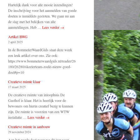
Hartelijk dank voor alle mooie inzendingen!
De inschrijving voor het aanmelden van goede
doelen is inmiddels gesloten. We gaan nu aan
de slag met het bekijken van alle
aanmeldingen. Heb …
Lees verder
→
Artikel BWG
2 april 2025
In de BommelerWaardGids staat deze week
een leuk artikel over ons. Zie ook:
https://www.bommelerwaardgids.nl/reader/26
180/26280/skeelerteam-zoekt-nieuw-goed-
doel#p=10
Creatieve ruimte klaar
17 maart 2025
De creatieve ruimte van inloophuis De
Gasthof is klaar. Het is heerlijk voor de
bewoners om hierin creatief bezig te kunnen
zijn. De ruimte is voorzien van een WTW
installatie …
Lees verder
→
Creatieve ruimte in aanbouw
29 november 2024
Aan het goede doel waar we dit jaar voor