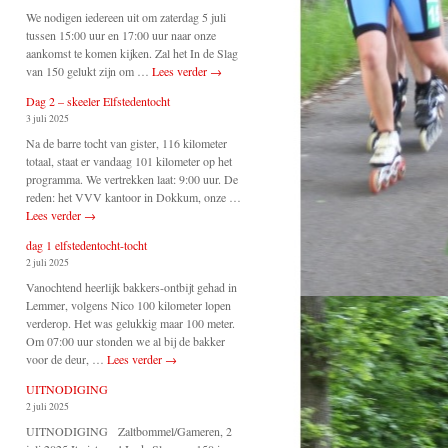
We nodigen iedereen uit om zaterdag 5 juli
tussen 15:00 uur en 17:00 uur naar onze
aankomst te komen kijken. Zal het In de Slag
van 150 gelukt zijn om …
Lees verder
→
Dag 2 – skeeler Elfstedentocht
3 juli 2025
Na de barre tocht van gister, 116 kilometer
totaal, staat er vandaag 101 kilometer op het
programma. We vertrekken laat: 9:00 uur. De
reden: het VVV kantoor in Dokkum, onze …
Lees verder
→
dag 1 elfstedentocht-tocht
2 juli 2025
Vanochtend heerlijk bakkers-ontbijt gehad in
Lemmer, volgens Nico 100 kilometer lopen
verderop. Het was gelukkig maar 100 meter.
Om 07:00 uur stonden we al bij de bakker
voor de deur, …
Lees verder
→
UITNODIGING
2 juli 2025
UITNODIGING Zaltbommel/Gameren, 2