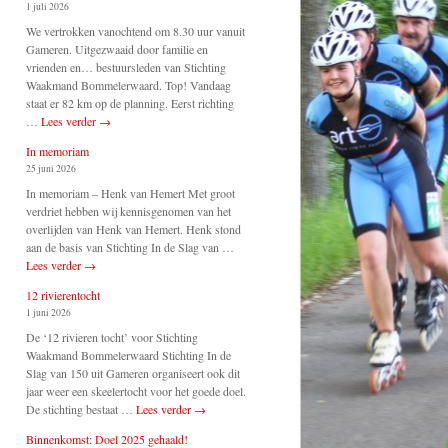
1 juli 2026
We vertrokken vanochtend om 8.30 uur vanuit
Gameren. Uitgezwaaid door familie en
vrienden en… bestuursleden van Stichting
Waakmand Bommelerwaard. Top! Vandaag
staat er 82 km op de planning. Eerst richting
…
Lees verder
→
In memoriam
25 juni 2026
In memoriam – Henk van Hemert Met groot
verdriet hebben wij kennisgenomen van het
overlijden van Henk van Hemert. Henk stond
aan de basis van Stichting In de Slag van …
Lees verder
→
12 rivierentocht
1 juni 2026
De ‘12 rivieren tocht’ voor Stichting
Waakmand Bommelerwaard Stichting In de
Slag van 150 uit Gameren organiseert ook dit
jaar weer een skeelertocht voor het goede doel.
De stichting bestaat …
Lees verder
→
Binnenkomst: Doel 2025 gehaald!